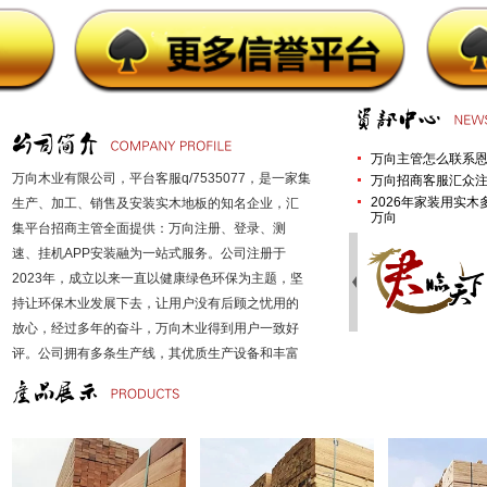
万向主管怎么联系恩
万向木业有限公司，平台客服q/7535077，是一家集
万向招商客服汇众注
2026年家装用实
生产、加工、销售及安装实木地板的知名企业，汇
万向
集平台招商主管全面提供：万向注册、登录、测
速、挂机APP安装融为一站式服务。公司注册于
2023年，成立以来一直以健康绿色环保为主题，坚
持让环保木业发展下去，让用户没有后顾之忧用的
放心，经过多年的奋斗，万向木业得到用户一致好
评。公司拥有多条生产线，其优质生产设备和丰富
的生产经验，为公司发展奠定了强大的基础。万向
引进先进的设备和国外先进的工艺、技术、吸取其
中的精华，不断地开拓创新，使公司一直持续、稳
定、健康的发展。目前公司已拥有地板、家具板
材、装修板材等三大系列多种规格，充分达到系